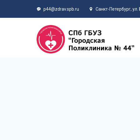
p44@zdrav.spb.ru
Санкт-Петербург, ул. 