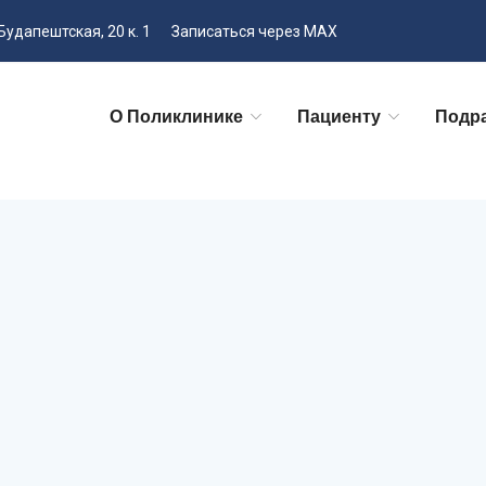
Будапештская, 20 к. 1
Записаться через MAX
О Поликлинике
Пациенту
Подр