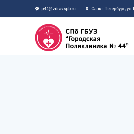
p44@zdrav.spb.ru
Санкт-Петербург, ул. 