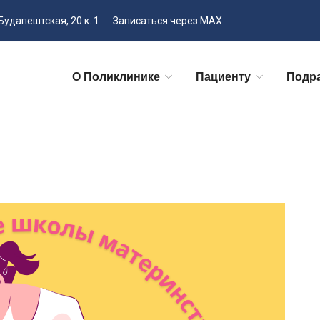
Будапештская, 20 к. 1
Записаться через MAX
О Поликлинике
Пациенту
Подр