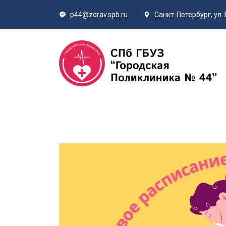
p44@zdrav.spb.ru
Санкт-Петербург, ул. 