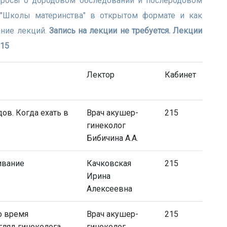
просы о дородовом обследовании и послеродовом
 "Школы материнства" в открытом формате и как
ание лекций.
Запись на лекции не требуется. Лекции
215
Лектор
Кабинет
ов. Когда ехать в
Врач акушер-
215
гинеколог
Бибичина А.А.
ивание
Качковская
215
Ирина
Алексеевна
о время
Врач акушер-
215
гляд гинеколога
гинеколог