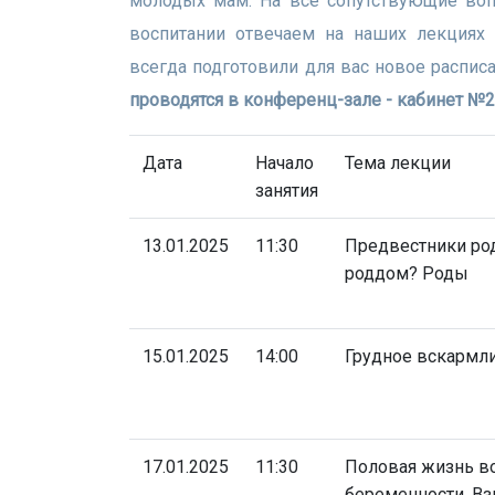
молодых мам. На все сопутствующие во
воспитании отвечаем на наших лекциях
всегда подготовили для вас новое распис
проводятся в конференц-зале - кабинет №
Дата
Начало
Тема лекции
занятия
13.01.2025
11:30
Предвестники род
роддом? Роды
15.01.2025
14:00
Грудное вскармл
17.01.2025
11:30
Половая жизнь в
беременности. Вз