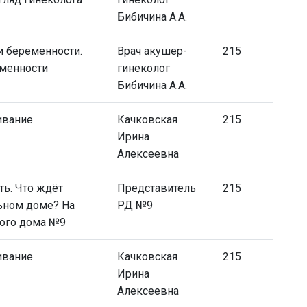
Бибичина А.А.
и беременности.
Врач акушер-
215
еменности
гинеколог
Бибичина А.А.
ивание
Качковская
215
Ирина
Алексеевна
ь. Что ждёт
Представитель
215
ьном доме? На
РД №9
ого дома №9
ивание
Качковская
215
Ирина
Алексеевна