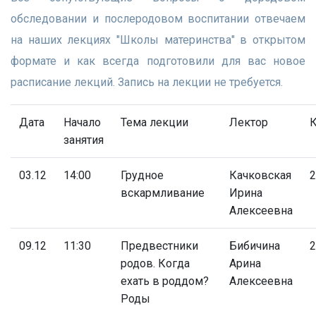
обследовании и послеродовом воспитании отвечаем
на наших лекциях "Школы материнства" в открытом
формате и как всегда подготовили для вас новое
расписание лекций. Запись на лекции не требуется.
Дата
Начало
Тема лекции
Лектор
К
занятия
03.12
14:00
Грудное
Качковская
2
вскармливание
Ирина
Алексеевна
09.12
11:30
Предвестники
Бибичина
2
родов. Когда
Арина
ехать в роддом?
Алексеевна
Роды