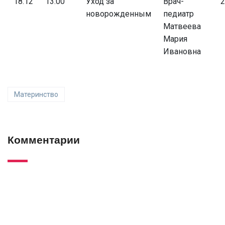
18.12
13:00
Уход за
Врач-
2
новорожденным
педиатр
Матвеева
Мария
Ивановна
Материнство
Комментарии