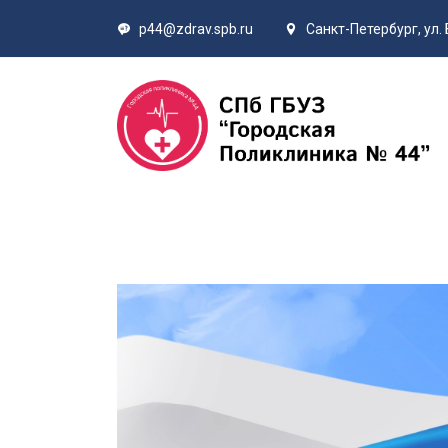
p44@zdrav.spb.ru
Санкт-Петербург, ул. 